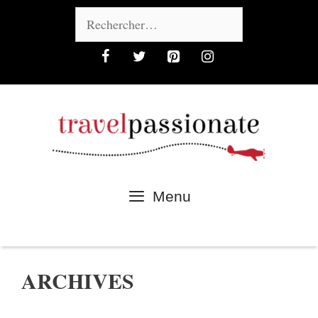
Aller
Rechercher :
au
contenu
Menu
ARCHIVES