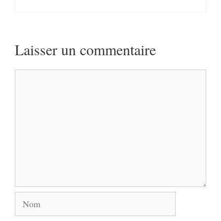
Laisser un commentaire
Commentaire
Nom